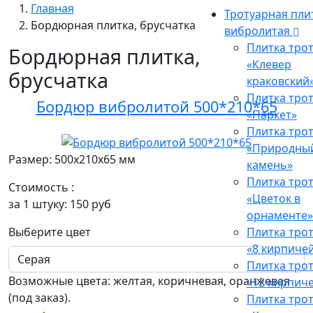
Главная
Тротуарная пли
Бордюрная плитка, брусчатка
вибролитая
Плитка тро
Бордюрная плитка,
«Клевер
брусчатка
краковский
Плитка тро
Бордюр вибролитой 500*210*65
«Паркет»
Плитка тро
«Природны
Размер: 500x210x65 мм
камень»
Плитка тро
Стоимость :
«Цветок в
за 1 штуку:
150
руб
орнаменте»
Выберите цвет
Плитка тро
«8 кирпиче
Плитка тро
Возможные цвета: желтая, коричневая, оранжевая
«12 кирпич
(под заказ).
Плитка тро