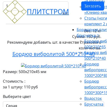
«Камушки»
Заказать
Плитка тро
ПЛИТСТРОМ
«Клевер ква
шт.
Стопы (ноги
комплект 2 
Бордюрная плит
Вес:
12
кг
брусчатка
Сумма:
150
руб.
Бордюр ви
Рекомендуем добавить
шт. в качестве
страхового
500*210*65
количества
.
Бордюр ви
Бордюр вибролитой 500*210*40
500*210*40
Бордюр
вибропрес
Размер: 500x210x45 мм
1000*200*8
Бордюр
Стоимость :
вибропрес
за 1 штуку:
110
руб
1000*300*1
Выберите цвет
Водосток
Брусчатка