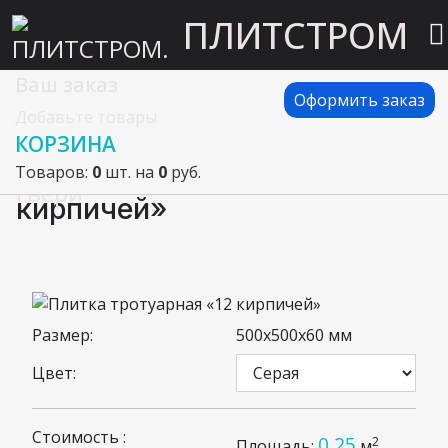
ПЛИТСТРОМ
Ваш заказ
Главная
Тротуарная плитка вибролитая
Оформить заказ
Добавьте товары
Плитка тротуарная «12 кирпичей»
КОРЗИНА
Плитка тротуарная «12
Товаров:
0
шт. на
0
руб.
кирпичей»
Размер:
500x500x60 мм
Цвет:
Стоимость :
0.25
2
Площадь:
м