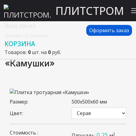
ПЛИТСТРОМ
Ваш заказ
Главная
Тротуарная плитка вибролитая
Оформить заказ
Добавьте товары
Плитка тротуарная «Камушки»
КОРЗИНА
Плитка тротуарная
Товаров:
0
шт. на
0
руб.
«Камушки»
Размер:
500x500x60 мм
Цвет:
Стоимость :
0.25
2
Площадь:
м